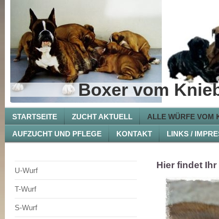
Boxer vom Knieb
STARTSEITE
ZUCHT AKTUELL
ALLE WÜRFE VOM K
AUFZUCHT UND PFLEGE
KONTAKT
LINKS / IMPR
Hier findet Ih
U-Wurf
T-Wurf
S-Wurf