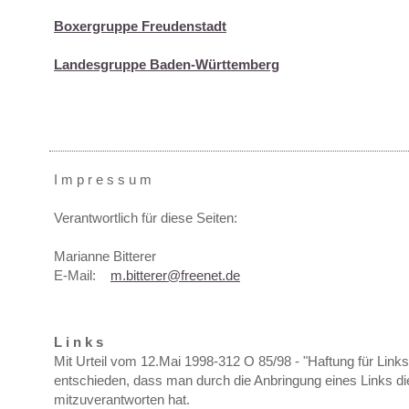
Boxergruppe Freudenstadt
Landesgruppe Baden-Württemberg
I m p r e s s u m
Verantwortlich für diese Seiten:
Marianne Bitterer
E-Mail:
m.bitterer@freenet.de
L i n k s
Mit Urteil vom 12.Mai 1998-312 O 85/98 - "Haftung für Lin
entschieden, dass man durch die Anbringung eines Links die 
mitzuverantworten hat.