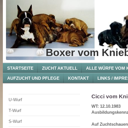
Boxer vom Knieb
STARTSEITE
ZUCHT AKTUELL
ALLE WÜRFE VOM K
AUFZUCHT UND PFLEGE
KONTAKT
LINKS / IMPR
Cicci vom Kni
U-Wurf
WT: 12.10.1983
T-Wurf
Ausbildungskennz
S-Wurf
Auf Zuchtschauen s