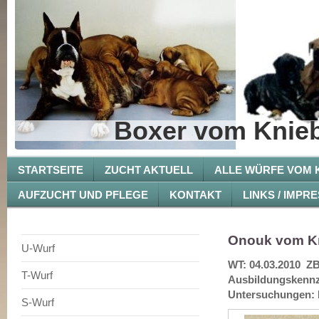
Boxer vom Knieb
STARTSEITE
ZUCHT AKTUELL
ALLE WÜRFE VOM K
AUFZUCHT UND PFLEGE
KONTAKT
LINKS / IMPR
Onouk vom K
U-Wurf
WT: 04.03.2010 ZB
T-Wurf
Ausbildungskennz
Untersuchungen: 
S-Wurf